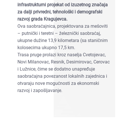
infrastrukturni projekat od izuzetnog značaja
za dalji privredni, tehnološki i demografski
razvoj grada Kragujevca.
Ova saobraćajnica, projektovana za mešoviti
– putnički i teretni – železnički saobraćaj,
ukupne dužine 13,9 kilometara (sa staničnim
kolosecima ukupno 17,5 km.
Trasa pruge prolazi kroz naselja Cvetojevac,
Novi Milanovac, Resnik, Desimirovac, Cerovac
i Lužnice, čime se dodatno unapređuje
saobraćajna povezanost lokalnih zajednica i
otvaraju nove mogućnosti za ekonomski
razvoj i zapošljavanje.