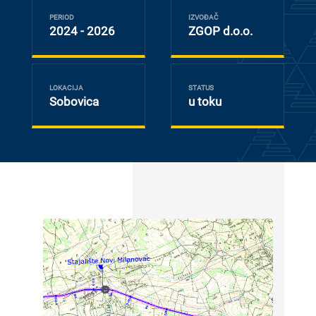
PERIOD
IZVOĐАČ
2024 - 2026
ZGOP d.o.o.
LOKACIJA
STATUS
Sobovica
u toku