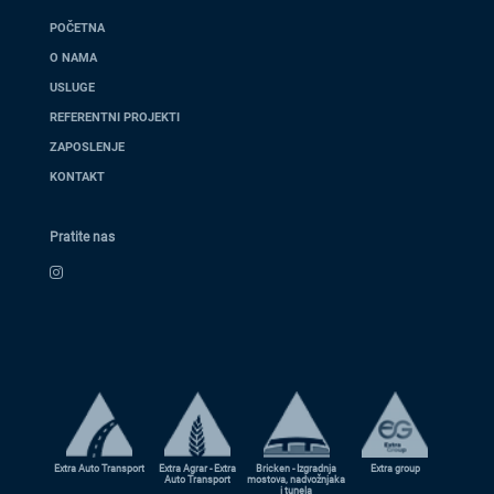
POČETNA
O NAMA
USLUGE
REFERENTNI PROJEKTI
ZAPOSLENJE
KONTAKT
Pratite nas
Extra Auto Transport
Extra Agrar - Extra
Bricken - Izgradnja
Extra group
Auto Transport
mostova, nadvožnjaka
i tunela