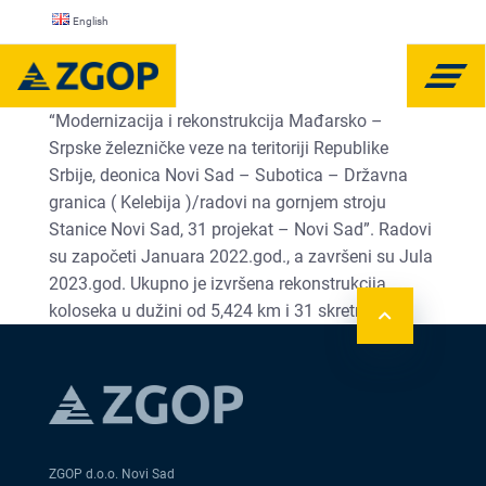
English
“Modernizacija i rekonstrukcija Mađarsko –
Srpske železničke veze na teritoriji Republike
Srbije, deonica Novi Sad – Subotica – Državna
granica ( Kelebija )/radovi na gornjem stroju
Stanice Novi Sad, 31 projekat – Novi Sad”. Radovi
su započeti Januara 2022.god., a završeni su Jula
2023.god. Ukupno je izvršena rekonstrukcija
koloseka u dužini od 5,424 km i 31 skretnice.
ZGOP d.o.o. Novi Sad